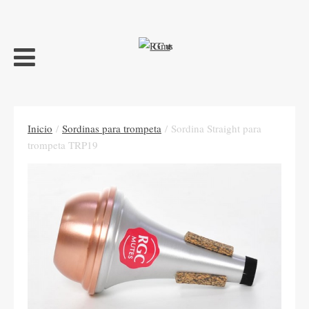
Inicio
/
Sordinas para trompeta
/ Sordina Straight para
trompeta TRP19