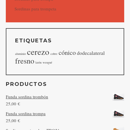
Sordinas para trompeta
ETIQUETAS
cerezo
cónico
dodecalateral
aluminio
cobre
fresno
latón
wengué
PRODUCTOS
Funda sordina trombón
25,00
€
Funda sordina trompa
25,00
€